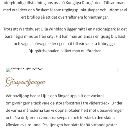
oförglömlig tillställning hos oss på Kungliga Djurgården. Tillsammans
med era idéer och önskemål som utgångspunkt skapar och utformar vi
ert bröllop så att det överträffar era förväntningar.
Trots att Wärdshuset Ulla Winbladh ligger mitt i en nationalpark är det
bara några minuter från city. Hit kan man anlända i en tjusig bil, häst
och vagn, spårvagn eller egen båt till vår vackra träbrygga i
Djurgårdskanalen, vilket man nu föredrar.
Glaspaviljongen
Vår paviljong badar i ljus och fångar upp allt det vackra i
omgivningarna tack vare de stora fönstren i tre väderstreck. Under
de varma månaderna kan vi öppna lokalen helt mot uteserveringen
och låta de ljumma vindarna svepa in och förstärka den sköna
känslan av ute-inne. Paviljongen har plats för 90 sittande gäster