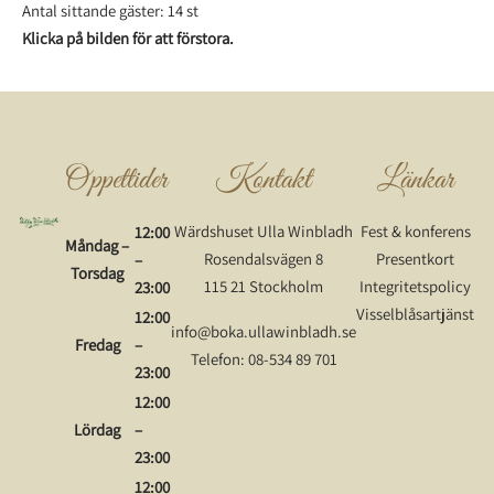
Antal sittande gäster: 14 st
Klicka på bilden för att förstora.
Öppettider
Kontakt
Länkar
Wärdshuset Ulla Winbladh
Fest & konferens
12:00
Måndag –
Rosendalsvägen 8
Presentkort
–
Torsdag
115 21 Stockholm
Integritetspolicy
23:00
Visselblåsartjänst
12:00
info@boka.ullawinbladh.se
Fredag
–
Telefon: 08-534 89 701
23:00
12:00
Lördag
–
23:00
12:00