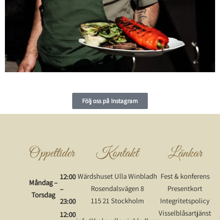
Följ oss på Instagram
Öppettider
Kontakt
Länkar
Wärdshuset Ulla Winbladh
Fest & konferens
12:00
Måndag –
Rosendalsvägen 8
Presentkort
–
Torsdag
115 21 Stockholm
Integritetspolicy
23:00
Visselblåsartjänst
12:00