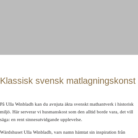
Klassis
Klassisk svensk matlagningskonst
svensk
På Ulla Winbladh kan du avnjuta äkta svenskt mathantverk i historisk
matlagning
miljö. Här serverar vi husmanskost som den alltid borde vara, det vill
säga: en rent sinnesutvidgande upplevelse.
Wärdshuset Ulla Winbladh, vars namn hämtat sin inspiration från