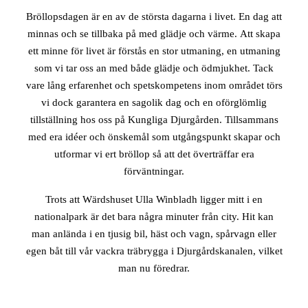
Bröllopsdagen är en av de största dagarna i livet. En dag att
minnas och se tillbaka på med glädje och värme. Att skapa
ett minne för livet är förstås en stor utmaning, en utmaning
som vi tar oss an med både glädje och ödmjukhet. Tack
vare lång erfarenhet och spetskompetens inom området törs
vi dock garantera en sagolik dag och en oförglömlig
tillställning hos oss på Kungliga Djurgården. Tillsammans
med era idéer och önskemål som utgångspunkt skapar och
utformar vi ert bröllop så att det överträffar era
förväntningar.
Trots att Wärdshuset Ulla Winbladh ligger mitt i en
nationalpark är det bara några minuter från city. Hit kan
man anlända i en tjusig bil, häst och vagn, spårvagn eller
egen båt till vår vackra träbrygga i Djurgårdskanalen, vilket
man nu föredrar.