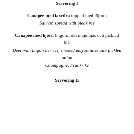
Servering I
Canapée med laxröra
toppad med löjrom
Salmon spread with bleak roe
Canapée med hjort
, lingon, rökt majonnäs och picklad
lök
Deer with lingon berries, smoked mayonnaise and pickled
onion
Champagne, Frankrike
Servering II
Carpaccio
på pilgrimsmussla med gurka, rädisor,
sojamajonnäs och brynt smör
Scallop carpaccio with cucumber, radish, soy mayonnaise
and browned butter
Rosé