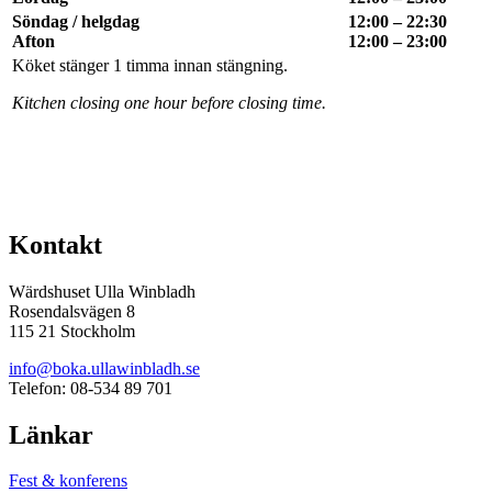
Söndag / helgdag
12:00 – 22:30
Afton
12:00 – 23:00
Köket stänger 1 timma innan stängning.
Kitchen closing one hour before closing time.
Kontakt
Wärdshuset Ulla Winbladh
Rosendalsvägen 8
115 21 Stockholm
info@boka.ullawinbladh.se
Telefon: 08-534 89 701
Länkar
Fest & konferens