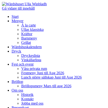
Gå vidare till innehåll
Start
Menyer
Á la carte
Ullas klassiska
Kräftor
Barnmeny
Grillat
Wärdshuskalendern
Dryck
Dryckeslista
Vinkällarlista
Fest och event
Våra privata rum
Festmeny Juni till Aug 2026
Lunch större sällskap Juni till Aug 2026
Bröllop
Bröllopsmeny Mars till aug 2026
Om oss
Historik
Kontakt
Jobba med oss
Presentkort