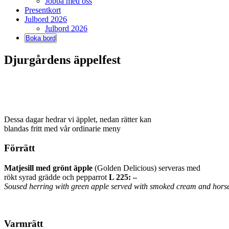
Jobba med oss
Presentkort
Julbord 2026
Julbord 2026
Boka bord
Djurgårdens äppelfest
Dessa dagar hedrar vi äpplet, nedan rätter kan
blandas fritt med vår ordinarie meny
Förrätt
Matjesill med grönt äpple
(Golden Delicious) serveras med
rökt syrad grädde och pepparrot
L 225: –
Soused herring with green apple served with smoked cream and hors
Varmrätt