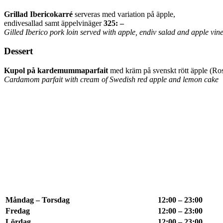
Grillad Ibericokarré
serveras med variation på äpple,
endivesallad samt äppelvinäger
325: –
Gilled Iberico pork loin served with apple, endiv salad and apple vin
Dessert
Kupol på kardemummaparfait
med kräm på svenskt rött äpple (Ros
Cardamom parfait with cream of Swedish red apple and lemon cake
Måndag – Torsdag
12:00 – 23:00
Fredag
12:00 – 23:00
Lördag
12:00 – 23:00